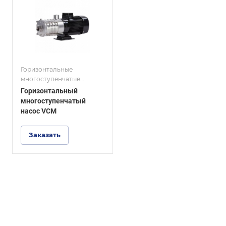
Горизонтальные
многоступенчатые
насосы
Горизонтальный
многоступенчатый
насос VCM
Заказать