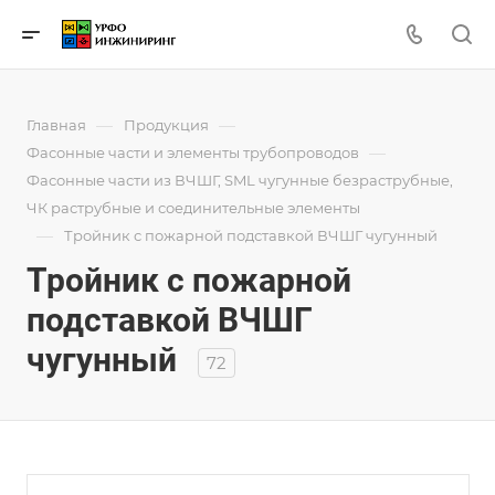
—
—
Главная
Продукция
—
Фасонные части и элементы трубопроводов
Фасонные части из ВЧШГ, SML чугунные безраструбные,
ЧК раструбные и соединительные элементы
—
Тройник с пожарной подставкой ВЧШГ чугунный
Тройник с пожарной
подставкой ВЧШГ
чугунный
72