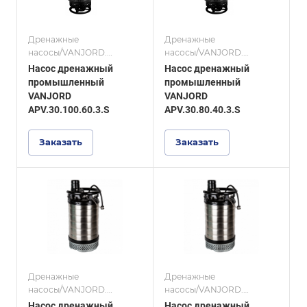
Дренажные
Дренажные
насосы/VANJORD.
насосы/VANJORD.
Дренажные насосы из
Дренажные насосы из
Насос дренажный
Насос дренажный
нержавеющей стали со
нержавеющей стали со
промышленный
промышленный
взмучивающим
взмучивающим
VANJORD
VANJORD
механизмом, серия
механизмом, серия
APV.30.100.60.3.S
APV.30.80.40.3.S
APV.30 S.
APV.30 S.
Заказать
Заказать
Дренажные
Дренажные
насосы/VANJORD.
насосы/VANJORD.
Дренажные насосы из
Дренажные насосы из
Насос дренажный
Насос дренажный