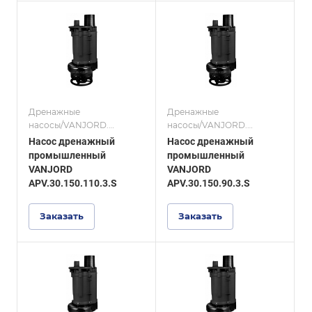
Дренажные
Дренажные
насосы/VANJORD.
насосы/VANJORD.
Дренажные насосы из
Дренажные насосы из
Насос дренажный
Насос дренажный
нержавеющей стали со
нержавеющей стали со
промышленный
промышленный
взмучивающим
взмучивающим
VANJORD
VANJORD
механизмом, серия
механизмом, серия
APV.30.150.110.3.S
APV.30.150.90.3.S
APV.30 S.
APV.30 S.
Заказать
Заказать