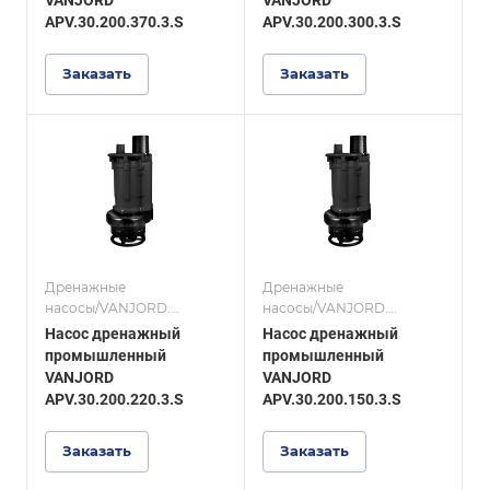
механизмом, серия
механизмом, серия
APV.30.200.370.3.S
APV.30.200.300.3.S
APV.30 S.
APV.30 S.
Заказать
Заказать
Дренажные
Дренажные
насосы/VANJORD.
насосы/VANJORD.
Дренажные насосы из
Дренажные насосы из
Насос дренажный
Насос дренажный
нержавеющей стали со
нержавеющей стали со
промышленный
промышленный
взмучивающим
взмучивающим
VANJORD
VANJORD
механизмом, серия
механизмом, серия
APV.30.200.220.3.S
APV.30.200.150.3.S
APV.30 S.
APV.30 S.
Заказать
Заказать