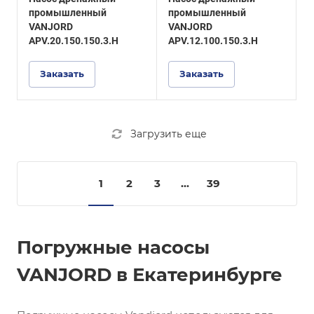
нержавеющей стали,
нержавеющей стали,
промышленный
промышленный
серия APV.09/12/20.
серия APV.09/12/20.
VANJORD
VANJORD
APV.20.150.150.3.H
APV.12.100.150.3.H
Заказать
Заказать
Загрузить еще
1
2
3
...
39
Погружные насосы
VANJORD в Екатеринбурге