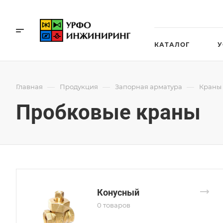
КАТАЛОГ
У
—
—
—
Главная
Продукция
Запорная арматура
Краны
Пробковые краны
Конусный
0 товаров