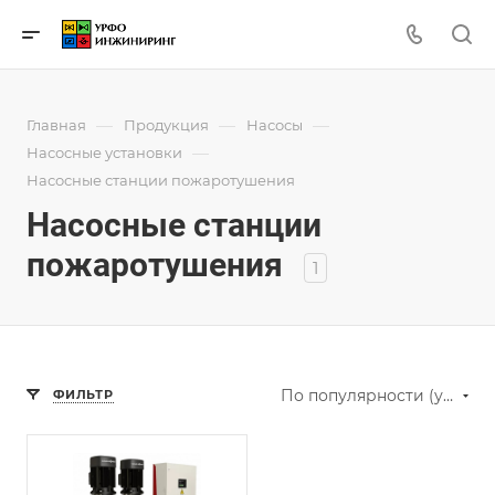
—
—
—
Главная
Продукция
Насосы
—
Насосные установки
Насосные станции пожаротушения
Насосные станции
пожаротушения
1
По популярности (убывание)
ФИЛЬТР