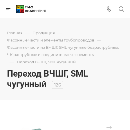
—
—
Главная
Продукция
—
Фасонные части и элементы трубопроводов
Фасонные части из ВЧШГ, SML чугунные безраструбные,
ЧК раструбные и соединительные элементы
—
Переход ВЧШГ, SML чугунный
Переход ВЧШГ, SML
чугунный
126