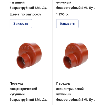
чугунный
чугунный
безраструбный SML Ду
безраструбный SML Ду
150-125
150-100
Цена по зап
р
осу
1 170
р.
Заказать
Заказать
Переход
Переход
эксцентрический
эксцентрический
чугунный
чугунный
безраструбный SML Ду
безраструбный SML Ду