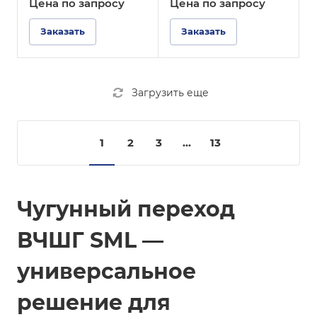
125-50
125-100
Цена по зап
р
осу
Цена по зап
р
осу
Заказать
Заказать
Загрузить еще
1
2
3
...
13
Чугунный переход
ВЧШГ SML —
универсальное
решение для