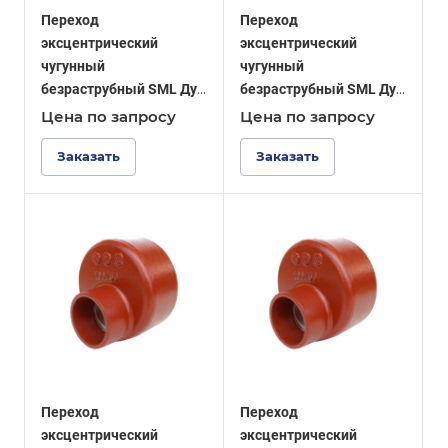
Переход
Переход
эксцентрический
эксцентрический
чугунный
чугунный
безраструбный SML Ду
безраструбный SML Ду
200-100
150-50
Цена по зап
р
осу
Цена по зап
р
осу
Заказать
Заказать
Переход
Переход
эксцентрический
эксцентрический