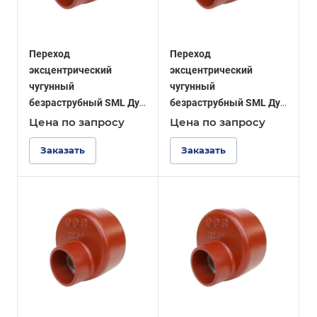
Переход
Переход
эксцентрический
эксцентрический
чугунный
чугунный
безраструбный SML Ду
безраструбный SML Ду
200-150
200-125
Цена по зап
р
осу
Цена по зап
р
осу
Заказать
Заказать