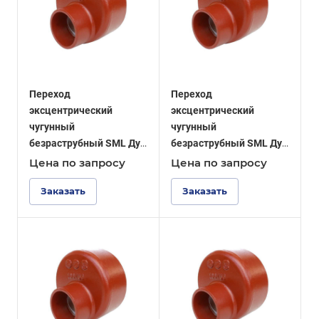
Переход
Переход
эксцентрический
эксцентрический
чугунный
чугунный
безраструбный SML Ду
безраструбный SML Ду
250-200
250-150
Цена по зап
р
осу
Цена по зап
р
осу
Заказать
Заказать