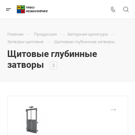
—
—
—
Главная
Продукция
Запорная арматура
—
Затворы щитовые
Щитовые глубинные затворы
Щитовые глубинные
затворы
3