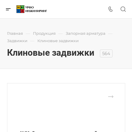
—
—
—
Главная
Продукция
Запорная арматура
—
Задвижки
Клиновые задвижки
Клиновые задвижки
564