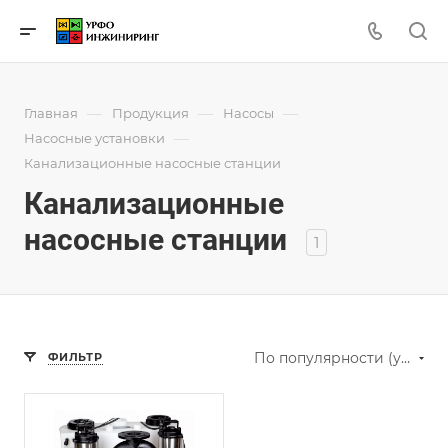
—
—
—
Главная
Продукция
Насосы
—
Насосные установки
Канализационные насосные станции
Канализационные
насосные станции
1
По популярности (убывание)
ФИЛЬТР