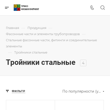
—
—
Главная
Продукция
—
Фасонные части и элементы трубопроводов
Стальные фасонные части, фитинги и соединительные
элементы
—
Тройники стальные
Тройники стальные
4
По популярности (убывание)
ФИЛЬТР