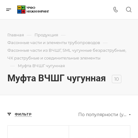
—
—
Главная
Продукция
—
Фасонные части и элементы трубопроводов
Фасонные части из ВЧШГ, SML чугунные безраструбные,
ЧК раструбные и соединительные элементы
—
Муфта ВЧШГ чугунная
Муфта ВЧШГ чугунная
10
По популярности (убывание)
ФИЛЬТР