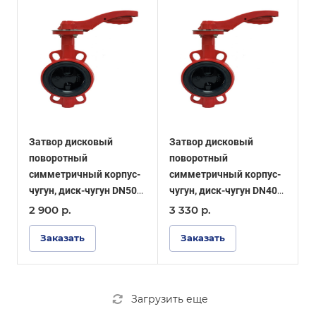
Затвор дисковый
Затвор дисковый
поворотный
поворотный
симметричный корпус-
симметричный корпус-
чугун, диск-чугун DN50
чугун, диск-чугун DN40
PN16, уплотнение EPDM
PN16, уплотнение EPDM
2 900
р.
3 330
р.
- ОПТИМА
- ОПТИМА
Заказать
Заказать
Загрузить еще