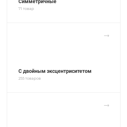
Симметричные
71 товар
С двойным эксцентриситетом
255 товаров