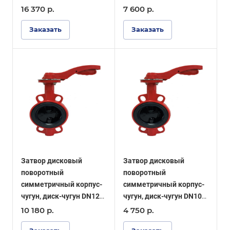
PN16, уплотнение EPDM
PN16, уплотнение EPDM
16 370
р.
7 600
р.
- ОПТИМА
- ОПТИМА
Заказать
Заказать
Затвор дисковый
Затвор дисковый
поворотный
поворотный
симметричный корпус-
симметричный корпус-
чугун, диск-чугун DN125
чугун, диск-чугун DN100
PN16, уплотнение EPDM
PN16, уплотнение EPDM
10 180
р.
4 750
р.
- ОПТИМА
- ОПТИМА