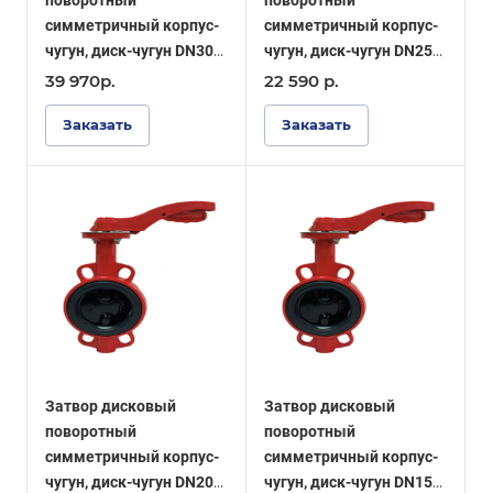
поворотный
поворотный
симметричный корпус-
симметричный корпус-
чугун, диск-чугун DN300
чугун, диск-чугун DN250
PN16, уплотнение EPDM
PN16, уплотнение EPDM
39 970
р.
22 590
р.
- ОПТИМА
- ОПТИМА
Заказать
Заказать
Затвор дисковый
Затвор дисковый
поворотный
поворотный
симметричный корпус-
симметричный корпус-
чугун, диск-чугун DN200
чугун, диск-чугун DN150