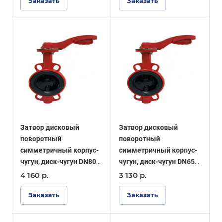
Заказать
Заказать
Затвор дисковый
Затвор дисковый
поворотный
поворотный
симметричный корпус-
симметричный корпус-
чугун, диск-чугун DN80
чугун, диск-чугун DN65
PN16, уплотнение EPDM
PN16, уплотнение EPDM
4 160
р.
3 130
р.
- ОПТИМА
- ОПТИМА
Заказать
Заказать