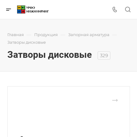
—
—
—
Главная
Продукция
Запорная арматура
Затворы дисковые
Затворы дисковые
329