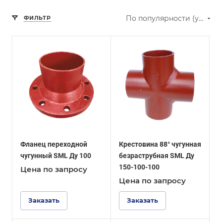
По популярности (убывание)
ФИЛЬТР
Фланец переходной
Крестовина 88° чугунная
чугунный SML Ду 100
безраструбная SML Ду
150-100-100
Цена по зап
р
осу
Цена по зап
р
осу
Заказать
Заказать