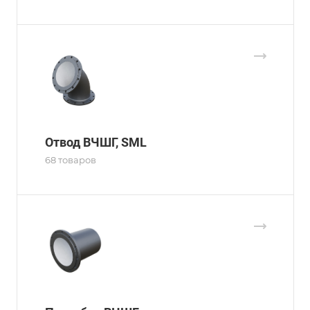
Отвод ВЧШГ, SML
68 товаров