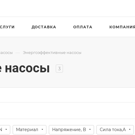
СЛУГИ
ДОСТАВКА
ОПЛАТА
КОМПАНИ
—
насосы
Энергоэффективные насосы
 насосы
3
N
Материал
Напряжение, В
Сила тока,А