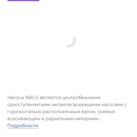
Насосы NBGV являются центробежными
одноступенчатыми несамовсасыващими насосами с
горизонтально расположенным валом, осевым
всасывающим и радиальным напорным
патрубками,поставляются на раме-
Подробности
основании и соответствуют стандарту ISO 5199.