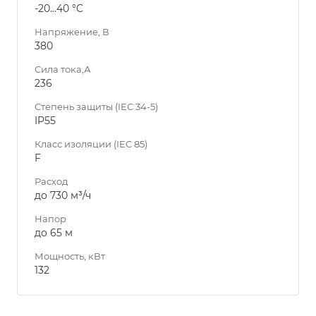
-20...40 °C
Напряжение, В
380
Сила тока,А
236
Степень защиты (IEC 34-5)
IP55
Класс изоляции (IEC 85)
F
Расход
до 730 м³/ч
Напор
до 65 м
Мощность, кВт
132